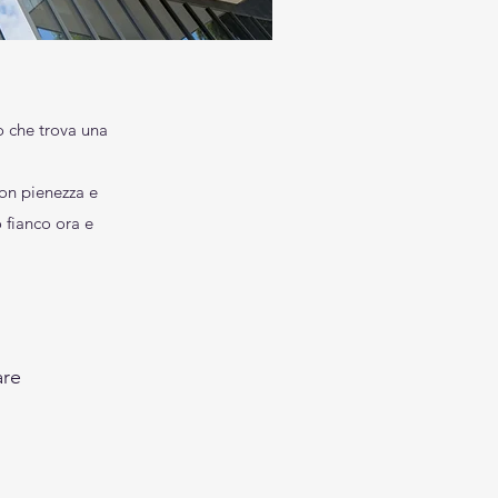
o che trova una
on pienezza e
o fianco ora e
are