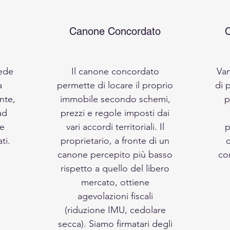
Canone Concordato
C
vede
Il canone concordato
Van
a
permette di locare il proprio
di 
nte,
immobile secondo schemi,
p
ad
prezzi e regole imposti dai
le
vari accordi territoriali. Il
p
ti.
proprietario, a fronte di un
canone percepito più basso
co
rispetto a quello del libero
mercato, ottiene
agevolazioni fiscali
(riduzione IMU, cedolare
secca). Siamo firmatari degli