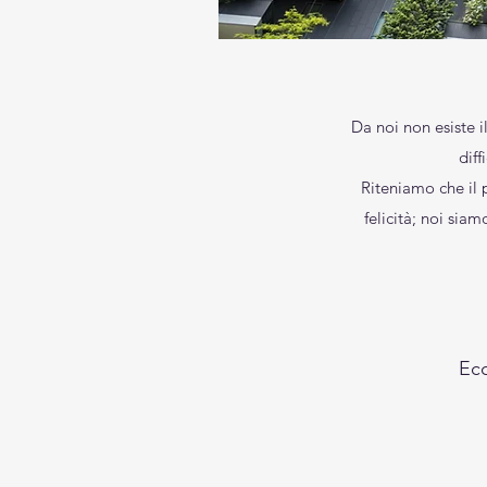
Da noi non esiste i
dif
Riteniamo che il 
felicità; noi sia
Ecc