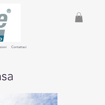
zioni
Contattaci
asa